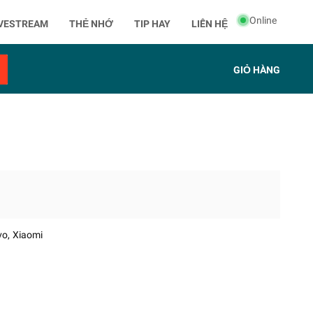
Online
IVESTREAM
THẺ NHỚ
TIP HAY
LIÊN HỆ
GIỎ HÀNG
vo
Xiaomi