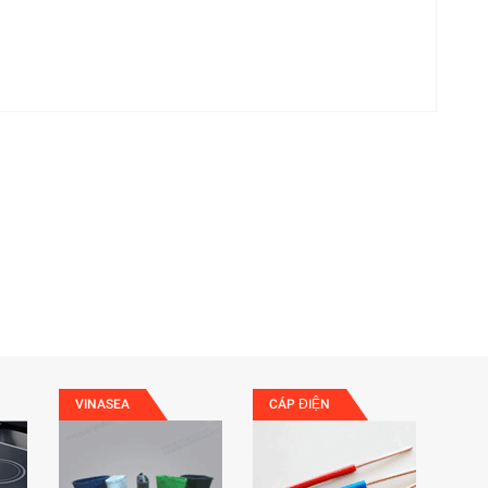
VINASEA
CÁP ĐIỆN