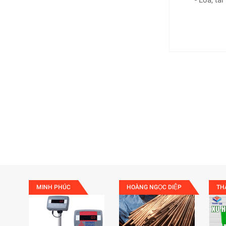
- Loa, tai
MINH PHÚC
HOÀNG NGỌC DIỆP
TH