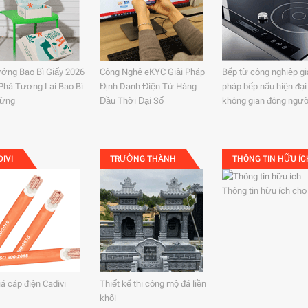
ớng Bao Bì Giấy 2026
Công Nghệ eKYC Giải Pháp
Bếp từ công nghiệp gi
 Phá Tương Lai Bao Bì
Định Danh Điện Tử Hàng
pháp bếp nấu hiện đại
Vững
Đầu Thời Đại Số
không gian đông ngư
DIVI
TRƯỜNG THÀNH
THÔNG TIN HỮU ÍC
Thông tin hữu ích cho
iá cáp điện Cadivi
Thiết kế thi công mộ đá liền
khối