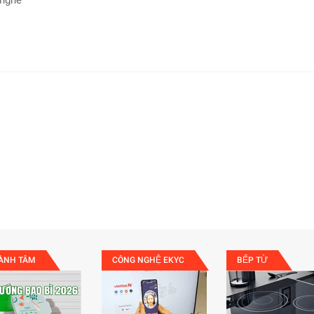
 nghe
ÀNH TÂM
CÔNG NGHỆ EKYC
BẾP TỪ