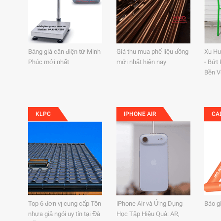
Bảng giá cân điện tử Minh
Giá thu mua phế liệu đồng
Xu Hư
Phúc mới nhất
mới nhất hiện nay
- Bứt
Bền 
KLPC
IPHONE AIR
CA
Top 6 đơn vị cung cấp Tôn
iPhone Air và Ứng Dụng
Báo g
nhựa giả ngói uy tín tại Đà
Học Tập Hiệu Quả: AR,