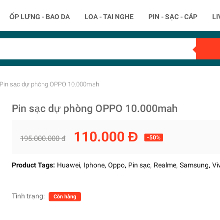
ỐP LƯNG - BAO DA
LOA - TAI NGHE
PIN - SẠC - CÁP
L
Pin sạc dự phòng OPPO 10.000mah
Pin sạc dự phòng OPPO 10.000mah
110.000 Đ
195.000.000 đ
-50%
" />
Product Tags:
Huawei
Iphone
Oppo
Pin sạc
Realme
Samsung
Vi
Tình trạng:
Còn hàng