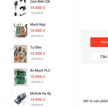
Cảm Biến CN
15.000 đ
20.000 đ
Mạch Nạp
10.000 đ
20.000 đ
Thôn
Tụ Điện
15.000 đ
Cấu 
20.000 đ
Bo Mạch PLC
10.000 đ
20.000 đ
Module Hạ Áp
15.000 đ
Mô tả sản phẩ
20.000 đ