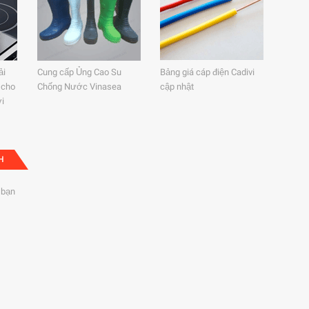
ải
Cung cấp Ủng Cao Su
Bảng giá cáp điện Cadivi
 cho
Chống Nước Vinasea
cập nhật
ời
H
 bạn