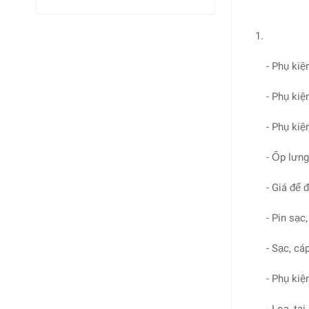
- Phụ kiệ
- Phụ kiệ
- Phụ kiê
- Ốp lưng
- Giá để 
- Pin sạc
- Sạc, cá
- Phụ kiê