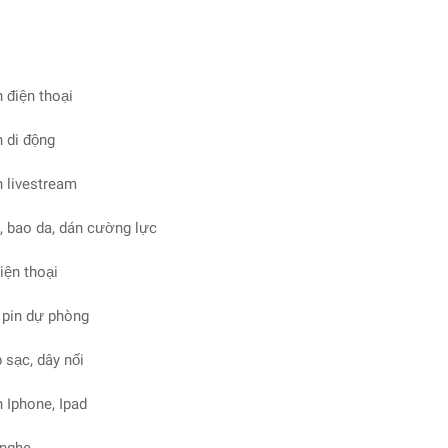
n điện thoại
n di động
̣n livestream
, bao da, dán cường lực
điện thoại
, pin dự phòng
p sạc, dây nối
̣n Iphone, Ipad