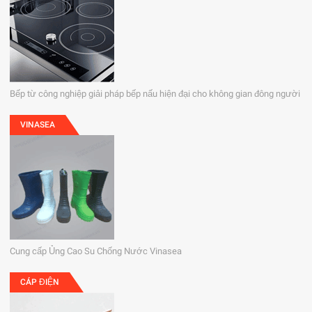
Bếp từ công nghiệp giải pháp bếp nấu hiện đại cho không gian đông người
VINASEA
Cung cấp Ủng Cao Su Chống Nước Vinasea
CÁP ĐIỆN