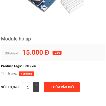
Module hạ áp
15.000 Đ
20.000 đ
-25%
Product Tags:
Linh kiện
Tình trạng:
Còn hàng
+
SỐ LƯỢNG:
THÊM VÀO GIỎ
-